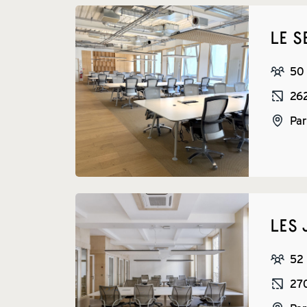
LE S
50
26
Par
LES 
52
27