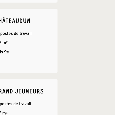
CHÂTEAUDUN
 postes de travail
5
 m²
is 
9e
RAND JEÛNEURS
 postes de travail
7
 m²