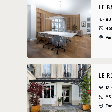
LE 
80
46
Par
LE R
12
 
85
Par