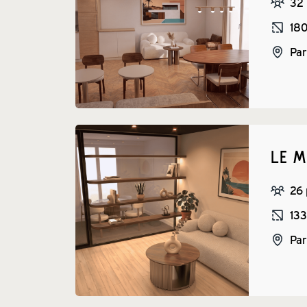
32
18
Par
LE M
26
133
Par