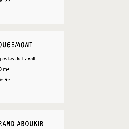
is 
2e
ROUGEMONT
 postes de travail
0
 m²
is 
9e
RAND ABOUKIR