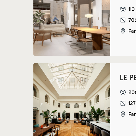
110
70
Par
LE P
20
12
Par