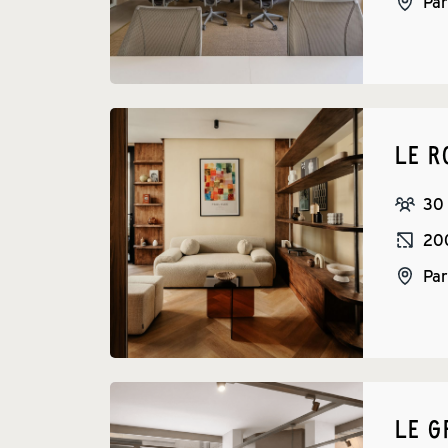
Par
LE 
30
20
Par
LE G