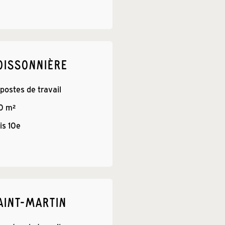
OISSONNIÈRE
 postes de travail
0
 m²
is 
10e
AINT-MARTIN