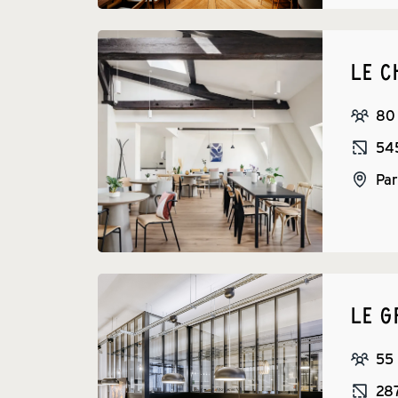
LE 
80
54
Par
LE G
55
28