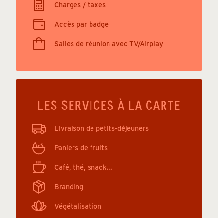
Charges / taxes
Accès par badge
Salles de réunion avec TV/Airplay
LES SERVICES À LA CARTE
Livraison de petits-déjeuners
Paniers de fruits
Café, thé, snack...
Branding
Végétalisation