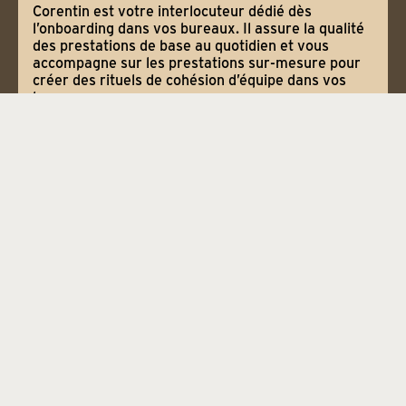
Corentin est votre interlocuteur dédié dès
l’onboarding dans vos bureaux. Il assure la qualité
des prestations de base au quotidien et vous
accompagne sur les prestations sur-mesure pour
créer des rituels de cohésion d’équipe dans vos
locaux.
TROUVONS ENSEMBLE
VOTRE ESPACE DE TRAVAIL
Parlez-nous de vos besoins et nous vous
contacterons pour trouver un espace de travail à
votre image.