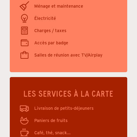
Ménage et maintenance
Électricité
Charges / taxes
Accès par badge
Salles de réunion avec TV/Airplay
LES SERVICES À LA CARTE
Livraison de petits-déjeuners
Paniers de fruits
Café, thé, snack...