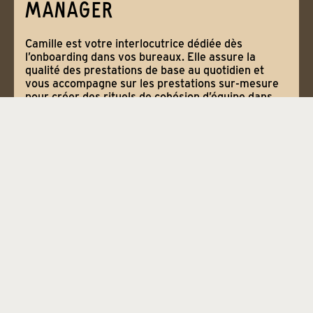
MANAGER
Camille est votre interlocutrice dédiée dès
l’onboarding dans vos bureaux. Elle assure la
qualité des prestations de base au quotidien et
vous accompagne sur les prestations sur-mesure
pour créer des rituels de cohésion d’équipe dans
vos locaux.
TROUVONS ENSEMBLE
VOTRE ESPACE DE TRAVAIL
Parlez-nous de vos besoins et nous vous