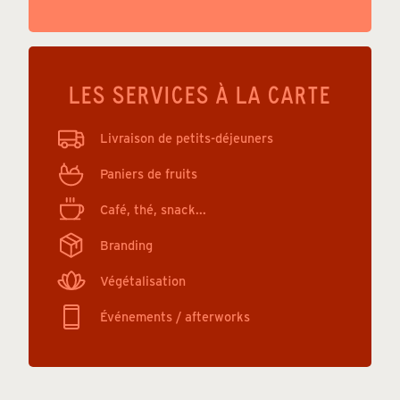
LES SERVICES À LA CARTE
Livraison de petits-déjeuners
Paniers de fruits
Café, thé, snack...
Branding
Végétalisation
Événements / afterworks