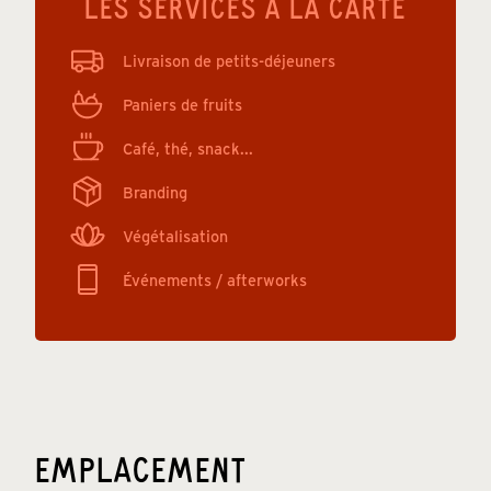
LES SERVICES À LA CARTE
Livraison de petits-déjeuners
Paniers de fruits
Café, thé, snack...
Branding
Végétalisation
Événements / afterworks
EMPLACEMENT