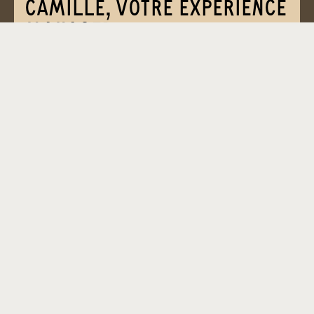
CAMILLE, VOTRE EXPERIENCE
MANAGER
Camille est votre interlocutrice dédiée dès
l’onboarding dans vos bureaux. Elle assure la
qualité des prestations de base au quotidien et
vous accompagne sur les prestations sur-mesure
pour créer des rituels de cohésion d’équipe dans
vos locaux.
TROUVONS ENSEMBLE
VOTRE ESPACE DE TRAVAIL