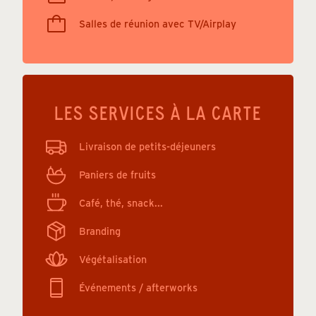
Salles de réunion avec TV/Airplay
LES SERVICES À LA CARTE
Livraison de petits-déjeuners
Paniers de fruits
Café, thé, snack...
Branding
Végétalisation
Événements / afterworks