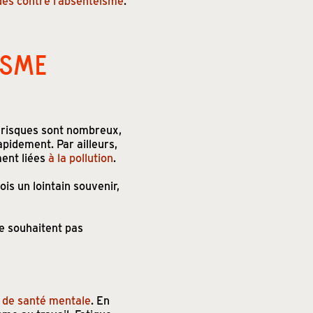
des contre l’absentéisme
.
ISME
s risques sont nombreux,
pidement. Par ailleurs,
ent liées
à la pollution
.
ois un lointain souvenir,
ne souhaitent pas
 de santé mentale
. En