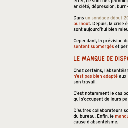
effet, ce sont des patholo
anxiété, dépression, burn-
Dans
un sondage début 2
burnout
. Depuis, la crise
sont aujourd’hui bien mie
Cependant, la prévision de
sentent submergés
et per
LE MANQUE DE DISP
Chez certains, l’absentéi
n’est pas bien adapté
aux 
son travail.
C’est notamment le cas po
qui s’occupent de leurs p
D’autres collaborateurs s
du bureau. Enfin, le
manqu
cause d’absentéisme.