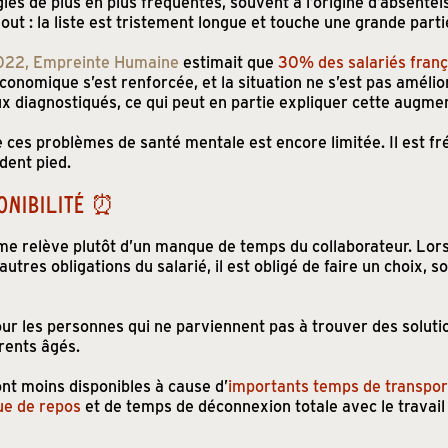
gies de plus en plus fréquentes, souvent à l’origine d’absentéi
out : la liste est tristement longue et touche une grande parti
022, Empreinte Humaine
estimait que
30% des salariés frança
 économique s’est renforcée, et la situation ne s’est pas améli
ux diagnostiqués, ce qui peut en partie expliquer cette augme
 ces problèmes de santé mentale est encore limitée. Il est fr
dent pied.
ONIBILITÉ ⏰
sme relève plutôt d’un manque de temps du collaborateur. Lor
autres obligations du salarié, il est obligé de faire un choix,
ur les personnes qui ne parviennent pas à trouver des solutio
arents âgés.
ont moins disponibles à cause d’
importants temps de transpor
e de repos
et de temps de déconnexion totale avec le travai