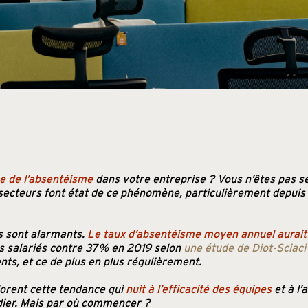
e de l’absentéisme
dans votre entreprise ? Vous n’êtes pas s
 secteurs font état de ce phénomène, particulièrement depuis
es sont alarmants.
Le taux d’absentéisme moyen annuel aurait
s salariés contre 37% en 2019 selon
une étude de Diot-Sciaci 
ts, et ce de plus en plus régulièrement.
orent cette tendance qui
nuit à l’efficacité des équipes
et à l
édier. Mais par où commencer ?