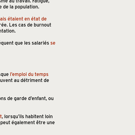
sme au travail. Fatigue,
e de la population.
is étaient en état de
orée. Les cas de burnout
ntation.
équent que les salariés
se
sque
l’emploi du temps
 souvent au détriment de
ns de garde d’enfant, ou
t
, lorsqu'ils habitent loin
l peut également être une