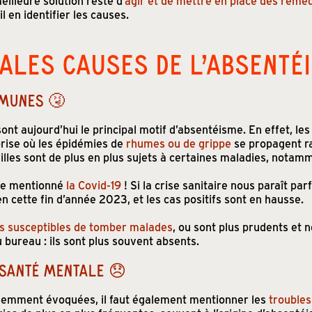
eilleure solution reste d
’agir et de mettre en place des remè
l en identifier les causes.
PALES CAUSES DE L’ABSENTÉ
MUNES 🤧
t aujourd’hui le principal motif d’absentéisme. En effet, le
prise où les épidémies de
rhumes ou de grippe
se propagent ra
illes sont de plus en plus sujets à certaines maladies, notamm
re mentionné
la Covid-19
! Si la crise sanitaire nous paraît parf
en cette fin d’année 2023, et les cas positifs sont en hausse.
s susceptibles de tomber malades
, ou sont plus prudents et 
 bureau : ils sont plus souvent absents.
 SANTÉ MENTALE 😞
demment évoquées, il faut également mentionner les
troubles