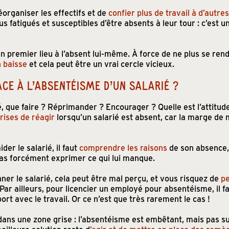
éorganiser les effectifs et de
confier plus de travail à d’autre
s fatigués et susceptibles d’être absents à leur tour : c’est u
en premier lieu à l’absent lui-même. À force de ne plus se rend
n baisse
et cela peut être un vrai cercle vicieux.
CE À L’ABSENTÉISME D’UN SALARIÉ ?
, que faire ? Réprimander ? Encourager ? Quelle est l’attitude 
rises de réagir
lorsqu’un salarié est absent, car la marge d
der le salarié, il faut
comprendre les raisons
de son absence,
pas forcément exprimer ce qui lui manque.
ner le salarié, cela peut être mal perçu, et vous risquez de
pe
Par ailleurs, pour licencier un employé pour absentéisme, il 
rt avec le travail. Or ce n’est que très rarement le cas !
e dans une zone grise : l’absentéisme est embêtant, mais pas 