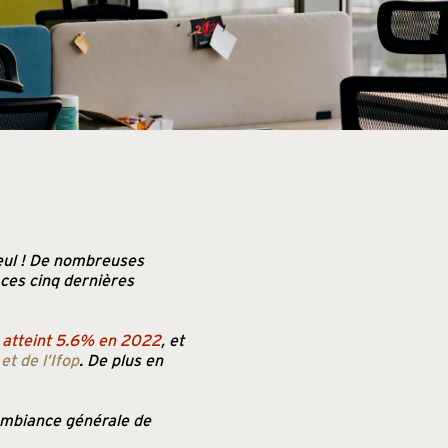
eul
! De nombreuses
 ces cinq dernières
 atteint 5.6% en 2022
, et
et de l’Ifop
. De plus en
’ambiance générale de