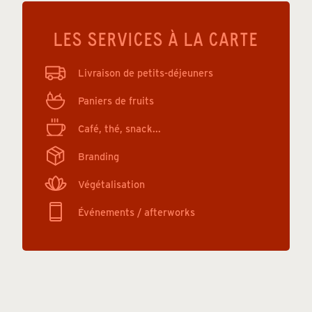
LES SERVICES À LA CARTE
Livraison de petits-déjeuners
Paniers de fruits
Café, thé, snack...
Branding
Végétalisation
Événements / afterworks