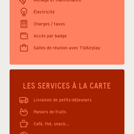
Électricité
Charges / taxes
Accès par badge
Salles de réunion avec TV/Airplay
LES SERVICES À LA CARTE
Livraison de petits-déjeuners
Paniers de fruits
Café, thé, snack...