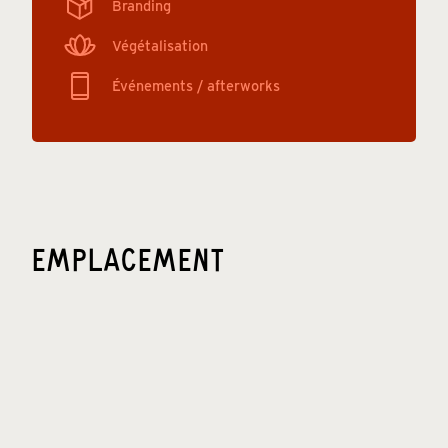
Branding
Végétalisation
Événements / afterworks
EMPLACEMENT
🚊 Arrêt Grands Boulevards - Lignes 8 et 9 : 3 min à
pied
🚊 Arrêt Sentier - Lignes 3 : 4 min à pied
🚊 Arrêt Bourse - Lignes 3 : 4 min à pied