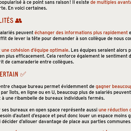
opularisé à ce point sans raison ! Il existe
de multiples avan
e. En voici certaines.
LITÉS 👥
 salariés peuvent
échanger des informations plus rapidement
ffit de lever la tête pour demander à son collègue de nous co
t
une cohésion d’équipe optimale
. Les équipes seraient alors 
bien plus efficacement. Cela renforce également le sentiment 
rit de camaraderie entre collègues.
CERTAIN ✅
s entre chaque bureau permet évidemment de
gagner beaucoup
ar îlots, en ligne ou en U, beaucoup plus de salariés peuvent 
 à une ribambelle de bureaux individuels fermés.
r ses bureaux en open space représente aussi
une réduction 
s besoin d’autant d’espace et peut donc louer un espace moins
si décider d’allouer davantage de place aux parties communes.