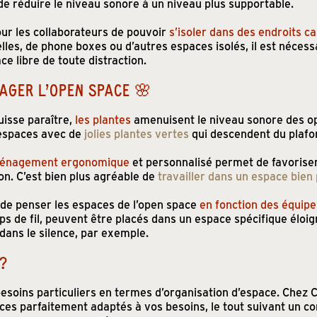
 réduire le niveau sonore à un niveau plus supportable.
our les collaborateurs de pouvoir
s’isoler dans des endroits c
lles, de phone boxes ou d’autres espaces isolés, il est nécessai
e libre de toute distraction.
AGER L’OPEN SPACE 🌸
uisse paraître,
les plantes
amenuisent le niveau sonore des op
 espaces avec de
jolies plantes vertes
qui descendent du plafo
énagement ergonomique
et personnalisé permet de favoriser 
on. C’est bien plus agréable de
travailler dans un espace bien
x de penser les espaces de l’open space
en fonction des équipe
s de fil, peuvent être placés dans un espace spécifique éloig
dans le silence, par exemple.
 ?
esoins particuliers en termes d’organisation d’espace. Che
es parfaitement adaptés à vos besoins, le tout suivant un cont