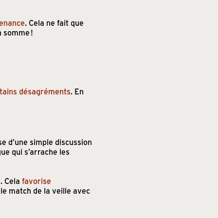
tenance
. Cela ne fait que
en somme !
?
tains désagréments
. En
isse d’une simple discussion
ue qui s’arrache les
n. Cela
favorise
 le match de la veille avec