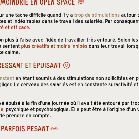
AMOINDRIE EN OPEN SPACE 💭
 une tâche difficile quand il y a
trop de stimulations
autour d
es et indésirables dans le travail des salariés. Par conséquent
é et efficace
.
 plus à l’aise avec l’idée de travailler très entouré. Selon les
se sentent
plus créatifs et moins inhibés
dans leur travail lorsq
ce calme.
RESSANT ET ÉPUISANT 😖
onstant 
en étant soumis à des stimulations non sollicitées e
égliger. Le cerveau des salariés est en constante suractivit
vé épuisé à la fin d’une journée où il avait été entouré par tr
ve
, psychique et psychologique. Elle peut être à l’origine d’un
t de prendre en compte.
PARFOIS PESANT 👀