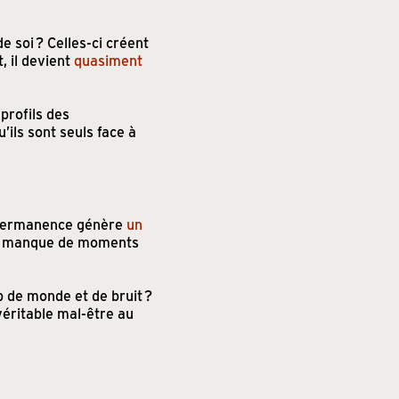
e soi ? Celles-ci créent
, il devient
quasiment
 profils des
u’ils sont seuls face à
n permanence génère
un
é et manque de moments
op de monde et de bruit ?
 véritable mal-être au