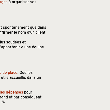
tages
à organiser ses
et spontanément que dans
nfirmer le nom d’un client.
plus soudées et
d’appartenir à une équipe
 de place
. Que les
être accueillis dans un
des dépenses
pour
 grand et par conséquent
 ☕️