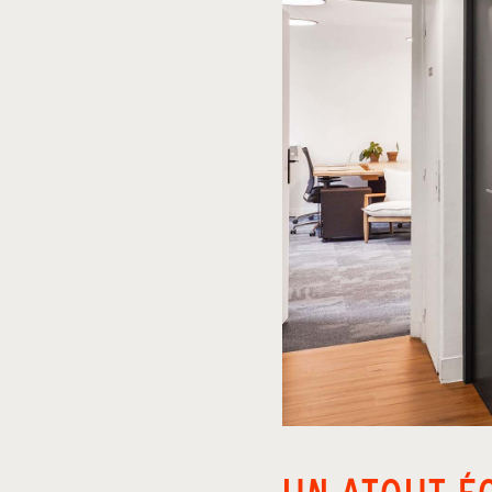
UN ATOUT É